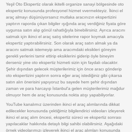
Yeşil Oto Ekspertiz olarak ikitelli organize sanayi bölgesinde oto
ekspertiz konusunda profesyonel hizmet vvermekteyiz. İkinci el
araç almayı düşünüyorsanız mutlaka aracınızın ekspertizini
yaptırın raporda çıkan bilgiler ışığında araç verdiğiniz fiyata göre
uygunsa satın alıp gönül rahatlığıyla binebilirsiniz. Ayrıca aracını
satmak için ikinci el araç satış sitelerine rapor koymak amacıyla
ekspertiz yaptırabilirsiniz. Son olarak araç satın almak ya da
aracını satmak istemeyip ama aracımdaki eksikleri göreyim
gerekli yerlerini tamir ettirip eksiklerini giderip öyle bineyim
derseniz yine oto ekspertiz hizmeti sizin için faydalı olacaktır.
Şehir dışından gelecek müşterilerimiz için önce aracı gönderip
oto ekspertizini yaptırın sonra eğer araç istediğiniz gibi çıkarsa
satın alın önerisini yapıyoruz bu sayede hem şehir dışından
zaman ve para harcayıp İstanbul'a gelen müşterilerimiz mağdur
olmuyor hem de araç konusunda nokta atışı yapabiliyorlar.
YouTube kanalımız üzerinden ikinci el araç alımlarında dikkat
edilecekler konusunda çektiğimiz bilgilendirici videoları izleyerek
ikinci el araç alım öncesi, ekspertiz süreci ve ekspertiz sonrası
yapılacaklar hakkında detaylı bilgi sahibi olabilirsiniz. Aşağıdaki
örnek videolarımızı izleyerek ikinci el araç alımları konusunda