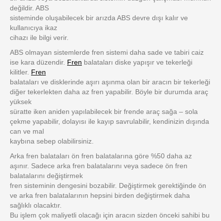
değildir. ABS
sisteminde oluşabilecek bir arızda ABS devre dışı kalır ve
kullanıcıya ikaz
cihazı ile bilgi verir.
ABS olmayan sistemlerde fren sistemi daha sade ve tabiri caiz
ise kara düzendir.
Fren
balataları diske yapışır ve tekerleği
kilitler.
Fren
balataları ve disklerinde aşırı aşınma olan bir aracın bir tekerleği
diğer tekerlekten daha az fren yapabilir. Böyle bir durumda araç
yüksek
süratte iken aniden yapılabilecek bir frende araç sağa – sola
çekme yapabilir, dolayısı ile kayıp savrulabilir, kendinizin dışında
can ve mal
kaybına sebep olabilirsiniz.
Arka fren balataları ön fren balatalarına göre %50 daha az
aşınır. Sadece arka fren balatalarını veya sadece ön fren
balatalarını değiştirmek
fren sisteminin dengesini bozabilir. Değiştirmek gerektiğinde ön
ve arka fren balatalarının hepsini birden değiştirmek daha
sağlıklı olacaktır.
Bu işlem çok maliyetli olacağı için aracın sizden önceki sahibi bu