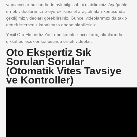
yapılacaklar hakkında detaylı bilgi sahibi olabilirsiniz. Aşağıdaki
örnek videolarımızı izleyerek ikinci el araç alımları konusunda
çektiğimiz videoları görebilirsiniz. Güncel videolarımızı da takip
etmek isterseniz kanalımıza abone olabilirsiniz.
Yeşiil Oto Ekspertiz YouTube kanalı ikinci el araç alımlarında
dikkat edilecekler konusunda örnek videolar:
Oto Ekspertiz Sık
Sorulan Sorular
(Otomatik Vites Tavsiye
ve Kontroller)