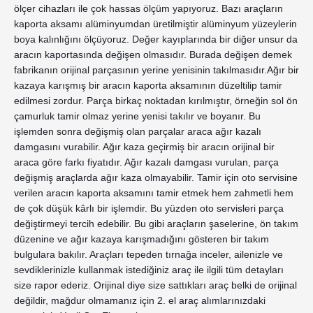
ölçer cihazları ile çok hassas ölçüm yapıyoruz. Bazı araçların 
kaporta aksamı alüminyumdan üretilmiştir alüminyum yüzeylerin 
boya kalınlığını ölçüyoruz. Değer kayıplarında bir diğer unsur da 
aracın kaportasında değişen olmasıdır. Burada değişen demek 
fabrikanın orijinal parçasının yerine yenisinin takılmasıdır.Ağır bir 
kazaya karışmış bir aracın kaporta aksamının düzeltilip tamir 
edilmesi zordur. Parça birkaç noktadan kırılmıştır, örneğin sol ön 
çamurluk tamir olmaz yerine yenisi takılır ve boyanır. Bu 
işlemden sonra değişmiş olan parçalar araca ağır kazalı 
damgasını vurabilir. Ağır kaza geçirmiş bir aracın orijinal bir 
araca göre farkı fiyatıdır. Ağır kazalı damgası vurulan, parça 
değişmiş araçlarda ağır kaza olmayabilir. Tamir için oto servisine 
verilen aracın kaporta aksamını tamir etmek hem zahmetli hem 
de çok düşük kârlı bir işlemdir. Bu yüzden oto servisleri parça 
değiştirmeyi tercih edebilir. Bu gibi araçların şaselerine, ön takım 
düzenine ve ağır kazaya karışmadığını gösteren bir takım 
bulgulara bakılır. Araçları tepeden tırnağa inceler, ailenizle ve 
sevdiklerinizle kullanmak istediğiniz araç ile ilgili tüm detayları 
size rapor ederiz. Orijinal diye size sattıkları araç belki de orijinal 
değildir, mağdur olmamanız için 2. el araç alımlarınızdaki 