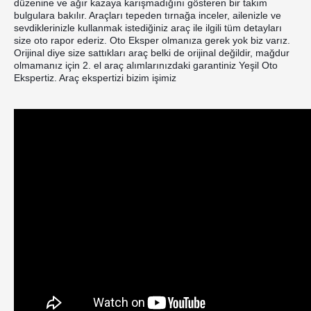
düzenine ve ağır kazaya karışmadığını gösteren bir takım 
bulgulara bakılır. Araçları tepeden tırnağa inceler, ailenizle ve 
sevdiklerinizle kullanmak istediğiniz araç ile ilgili tüm detayları 
size oto rapor ederiz. Oto Eksper olmanıza gerek yok biz varız. 
Orijinal diye size sattıkları araç belki de orijinal değildir, mağdur 
olmamanız için 2. el araç alımlarınızdaki garantiniz Yeşil Oto 
Ekspertiz. Araç ekspertizi bizim işimiz