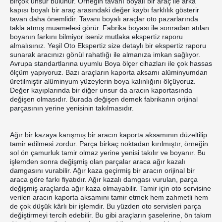
birçok unsur bulunur. Örneğin tavanı boyalı bir araç ile arka 
kapısı boyalı bir araç arasındaki değer kaybı farklılık gösterir 
tavan daha önemlidir. Tavanı boyalı araçlar oto pazarlarında 
takla atmış muamelesi görür. Fabrika boyası ile sonradan atılan 
boyanın farkını bilmiyor iseniz mutlaka ekspertiz raporu 
almalısınız. Yeşil Oto Ekspertiz size detaylı bir ekspertiz raporu 
sunarak aracınızı gönül rahatlığı ile almanıza imkan sağlıyor. 
Avrupa standartlarına uyumlu Boya ölçer cihazları ile çok hassas 
ölçüm yapıyoruz. Bazı araçların kaporta aksamı alüminyumdan 
üretilmiştir alüminyum yüzeylerin boya kalınlığını ölçüyoruz. 
Değer kayıplarında bir diğer unsur da aracın kaportasında 
değişen olmasıdır. Burada değişen demek fabrikanın orijinal 
parçasının yerine yenisinin takılmasıdır.
Ağır bir kazaya karışmış bir aracın kaporta aksamının düzeltilip 
tamir edilmesi zordur. Parça birkaç noktadan kırılmıştır, örneğin 
sol ön çamurluk tamir olmaz yerine yenisi takılır ve boyanır. Bu 
işlemden sonra değişmiş olan parçalar araca ağır kazalı 
damgasını vurabilir. Ağır kaza geçirmiş bir aracın orijinal bir 
araca göre farkı fiyatıdır. Ağır kazalı damgası vurulan, parça 
değişmiş araçlarda ağır kaza olmayabilir. Tamir için oto servisine 
verilen aracın kaporta aksamını tamir etmek hem zahmetli hem 
de çok düşük kârlı bir işlemdir. Bu yüzden oto servisleri parça 
değiştirmeyi tercih edebilir. Bu gibi araçların şaselerine, ön takım 