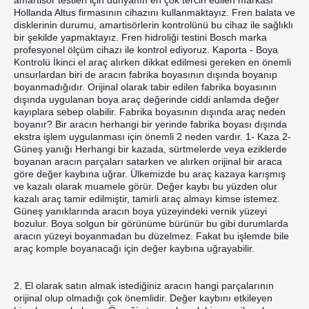
amartisör testleri için dünyanın en çok tercih edilen markası 
Hollanda Altus firmasının cihazını kullanmaktayız. Fren balata ve 
disklerinin durumu, amartisörlerin kontrolünü bu cihaz ile sağlıklı 
bir şekilde yapmaktayız. Fren hidroliği testini Bosch marka 
profesyonel ölçüm cihazı ile kontrol ediyoruz. Kaporta - Boya 
Kontrolü İkinci el araç alırken dikkat edilmesi gereken en önemli 
unsurlardan biri de aracın fabrika boyasının dışında boyanıp 
boyanmadığıdır. Orijinal olarak tabir edilen fabrika boyasının 
dışında uygulanan boya araç değerinde ciddi anlamda değer 
kayıplara sebep olabilir. Fabrika boyasının dışında araç neden 
boyanır? Bir aracın herhangi bir yerinde fabrika boyası dışında 
ekstra işlem uygulanması için önemli 2 neden vardır. 1- Kaza 2-
Güneş yanığı Herhangi bir kazada, sürtmelerde veya eziklerde 
boyanan aracın parçaları satarken ve alırken orijinal bir araca 
göre değer kaybına uğrar. Ülkemizde bu araç kazaya karışmış 
ve kazalı olarak muamele görür. Değer kaybı bu yüzden olur 
kazalı araç tamir edilmiştir, tamirli araç almayı kimse istemez. 
Güneş yanıklarında aracın boya yüzeyindeki vernik yüzeyi 
bozulur. Boya solgun bir görünüme bürünür bu gibi durumlarda 
aracın yüzeyi boyanmadan bu düzelmez. Fakat bu işlemde bile 
araç komple boyanacağı için değer kaybına uğrayabilir.
2. El olarak satın almak istediğiniz aracın hangi parçalarının 
orijinal olup olmadığı çok önemlidir. Değer kaybını etkileyen 