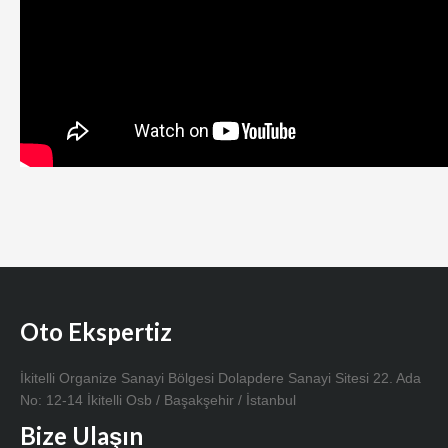
Oto Ekspertiz
İkitelli Organize Sanayi Bölgesi Dolapdere Sanayi Sitesi 22. Ada
No: 12-14 İkitelli Osb / Başakşehir / İstanbul
Bize Ulaşın