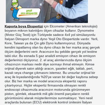
Kaporta boya Ekspertizi
 için Elcometer (Amerikan teknolojisi) 
boyanın mikron kalınlığını ölçen cihazlar kullanır. Dynometre 
(Motor Güç Testi) için Türkiyede sadece 4x4 yol simülasyonlu 
İtalyan Dimsport marka dyno Yeşil Oto Ekspertizde vardır. Yerli, 
Kore, Taiwan ya da Çin gibi Dyno kullanmıyoruz. Dünyada 
kendini ispatlamış olan bu dyno cihazı ile her marka araç gerçek 
ölçüm değerlerini verir. Aracınızın bu şekilde gerçek yol testine 
tabii olur. Bu esnada 5 gaz analizli emisyon cihazı ile emisyon 
değerlerinizi ölçüyoruz. 2. el araç alımlarınızda dyno ölçüm 
cihazınızın markası nedir diye sormayı ihmal etmeyin. Kimse 
orijinal diyerek satın aldığı aracın, şaseleri eğik, taklalı, pert, 
kazalı veya change çıkmasını istemez. Bu unsurlar orijinal bir 
araç ile kıyaslandığında %20'ye varan bir değer kaybına sebep 
olur. Biz her marka ve model aracınıza ekspertiz raporu 
çıkartıyoruz. Hiçbir ekspertiz firmasında olmayan renkli 
endoscopi cihazımızla aracınızın motorunda görünmeyen 
piston, gömlek, eksantrik mili gibi önemli parçaların renkli 
görüntüsünü alarak müşterilerimize sunmaktayız. Yeni nesil 
araçlarda bulunan (ECU) elektronik kontrol ünitesini İtalyan 