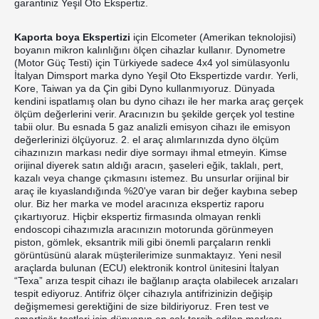
garantiniz Yeşil Oto Ekspertiz.
Kaporta boya Ekspertizi
 için Elcometer (Amerikan teknolojisi) 
boyanın mikron kalınlığını ölçen cihazlar kullanır. Dynometre 
(Motor Güç Testi) için Türkiyede sadece 4x4 yol simülasyonlu 
İtalyan Dimsport marka dyno Yeşil Oto Ekspertizde vardır. Yerli, 
Kore, Taiwan ya da Çin gibi Dyno kullanmıyoruz. Dünyada 
kendini ispatlamış olan bu dyno cihazı ile her marka araç gerçek 
ölçüm değerlerini verir. Aracınızın bu şekilde gerçek yol testine 
tabii olur. Bu esnada 5 gaz analizli emisyon cihazı ile emisyon 
değerlerinizi ölçüyoruz. 2. el araç alımlarınızda dyno ölçüm 
cihazınızın markası nedir diye sormayı ihmal etmeyin. Kimse 
orijinal diyerek satın aldığı aracın, şaseleri eğik, taklalı, pert, 
kazalı veya change çıkmasını istemez. Bu unsurlar orijinal bir 
araç ile kıyaslandığında %20'ye varan bir değer kaybına sebep 
olur. Biz her marka ve model aracınıza ekspertiz raporu 
çıkartıyoruz. Hiçbir ekspertiz firmasında olmayan renkli 
endoscopi cihazımızla aracınızın motorunda görünmeyen 
piston, gömlek, eksantrik mili gibi önemli parçaların renkli 
görüntüsünü alarak müşterilerimize sunmaktayız. Yeni nesil 
araçlarda bulunan (ECU) elektronik kontrol ünitesini İtalyan 
“Texa” arıza tespit cihazı ile bağlanıp araçta olabilecek arızaları 
tespit ediyoruz. Antifriz ölçer cihazıyla antifrizinizin değişip 
değişmemesi gerektiğini de size bildiriyoruz. Fren test ve 