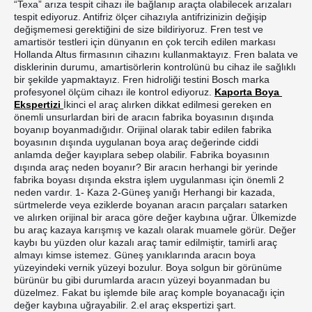
“Texa” arıza tespit cihazı ile bağlanıp araçta olabilecek arızaları 
tespit ediyoruz. Antifriz ölçer cihazıyla antifrizinizin değişip 
değişmemesi gerektiğini de size bildiriyoruz. Fren test ve 
amartisör testleri için dünyanın en çok tercih edilen markası 
Hollanda Altus firmasının cihazını kullanmaktayız. Fren balata ve 
disklerinin durumu, amartisörlerin kontrolünü bu cihaz ile sağlıklı 
bir şekilde yapmaktayız. Fren hidroliği testini Bosch marka 
profesyonel ölçüm cihazı ile kontrol ediyoruz. 
Kaporta Boya 
Ekspertizi 
İkinci el araç alırken dikkat edilmesi gereken en 
önemli unsurlardan biri de aracın fabrika boyasının dışında 
boyanıp boyanmadığıdır. Orijinal olarak tabir edilen fabrika 
boyasının dışında uygulanan boya araç değerinde ciddi 
anlamda değer kayıplara sebep olabilir. Fabrika boyasının 
dışında araç neden boyanır? Bir aracın herhangi bir yerinde 
fabrika boyası dışında ekstra işlem uygulanması için önemli 2 
neden vardır. 1- Kaza 2-Güneş yanığı Herhangi bir kazada, 
sürtmelerde veya eziklerde boyanan aracın parçaları satarken 
ve alırken orijinal bir araca göre değer kaybına uğrar. Ülkemizde 
bu araç kazaya karışmış ve kazalı olarak muamele görür. Değer 
kaybı bu yüzden olur kazalı araç tamir edilmiştir, tamirli araç 
almayı kimse istemez. Güneş yanıklarında aracın boya 
yüzeyindeki vernik yüzeyi bozulur. Boya solgun bir görünüme 
bürünür bu gibi durumlarda aracın yüzeyi boyanmadan bu 
düzelmez. Fakat bu işlemde bile araç komple boyanacağı için 
değer kaybına uğrayabilir. 2.el araç ekspertizi şart.