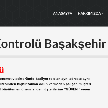
ANASAYFA
HAKKIMIZDA
ANASAYFA
HAKKIMIZDA
Kontrolü Başakşehir
ü
 otomotiv sektöründe faaliyet te olan aynı adreste aynı
litesinden hiçbir zaman ödün vermeden çalışan müşteri
l büyüten en önemlisi de müşterilerine ‘’GÜVEN ’’ veren