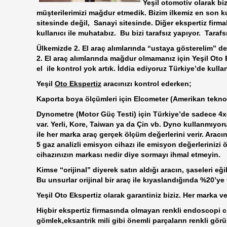
Yeşil otomotiv olarak bi
müşterilerimizi mağdur etmedik. Bizim ilkemiz en son ku
sitesinde değil, Sanayi sitesinde. Diğer ekspertiz firmal
kullanıcı ile muhatabız. Bu bizi tarafsız yapıyor. Tarafsı
Ülkemizde 2. El araç alımlarında “ustaya gösterelim” de
2. El araç alımlarında mağdur olmamanız için Yeşil Oto 
el ile kontrol yok artık. İddia ediyoruz Türkiye’de kull
Yeşil
Oto Ekspertiz
aracınızı kontrol ederken;
Kaporta boya ölçümleri için Elcometer (Amerikan teknolo
Dynometre (Motor Güç Testi) için Türkiye’de sadece 4x
var. Yerli, Kore, Taiwan ya da Çin vb. Dyno kullanmıyo
ile her marka araç gerçek ölçüm değerlerini verir. Aracı
5 gaz analizli emisyon cihazı ile emisyon değerlerinizi 
cihazınızın markası nedir diye sormayı ihmal etmeyin.
Kimse “orijinal” diyerek satın aldığı aracın, şaseleri eği
Bu unsurlar orijinal bir araç ile kıyaslandığında %20’ye
Yeşil Oto Ekspertiz olarak garantiniz biziz. Her marka v
Hiçbir ekspertiz firmasında olmayan renkli endoscopi 
gömlek,eksantrik mili gibi önemli parçaların renkli gör