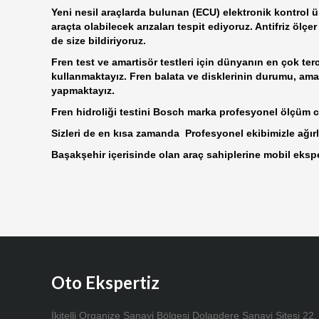
Yeni nesil araçlarda bulunan (ECU) elektronik kontrol ün
araçta olabilecek arızaları tespit ediyoruz. Antifriz ölçe
de size bildiriyoruz.
Fren test ve amartisör testleri için dünyanın en çok te
kullanmaktayız. Fren balata ve disklerinin durumu, amart
yapmaktayız.
Fren hidroliği testini Bosch marka profesyonel ölçüm ci
Sizleri de en kısa zamanda Profesyonel ekibimizle ağırl
Başakşehir içerisinde olan araç sahiplerine mobil ekspe
Oto Ekspertiz
İkitelli Organize Sanayi Bölgesi Dolapdere Sanayi Sitesi 22.