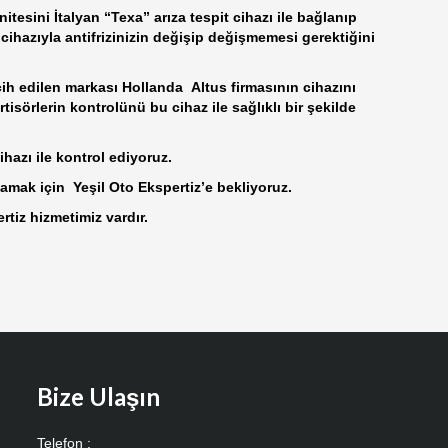
itesini İtalyan “Texa” arıza tespit cihazı ile bağlanıp
r cihazıyla antifrizinizin değişip değişmemesi gerektiğini
rcih edilen markası Hollanda Altus firmasının cihazını
isörlerin kontrolünü bu cihaz ile sağlıklı bir şekilde
hazı ile kontrol ediyoruz.
amak için Yeşil Oto Ekspertiz’e bekliyoruz.
rtiz hizmetimiz vardır.
Bize Ulaşın
Telefon :