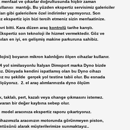
z menfaat ve çıkarlar doğrultusunda hiçbir zaman
llanıcı mantığı. Bu yüzden ekspertiz servisimiz galericiler
arı gibi galericilere özel indirimler yapmıyoruz. Son
z ekspertiz için bizi tercih etmeniz sizin menfaatinize.
vri bitti. Kara düzen araç
kontrolü
tarihe karıştı.
Ekspertiz son teknoloji ile hizmet vermektedir. Göz ve
anılan en iyi, en gelişmiş makine parkuruna sahibiz.
jisi) boyanın mikron kalınlığını ölçen cihazlar kullanır.
4 yol similasyonlu İtalyan Dimsport marka Dyno bizde
ruz. Dünyada kendini ispatlamış olan bu Dyno cihazı
nız nu şekilde gerçek yol testine tabii olur. Bu esnada
ölçüyoruz. 2. el araç alımlarınızda dyno ölçüm
k, taklalı, pert, kazalı veya change çıkmasını istemez.
 varan bir değer kaybına sebep olur.
e model aracınıza ekspertiz raporu çıkartıyoruz.
cihazımızla aracınızın motorunda görünmeyen piston,
üntüsünü alarak müşterilerimize sunmaktayız..