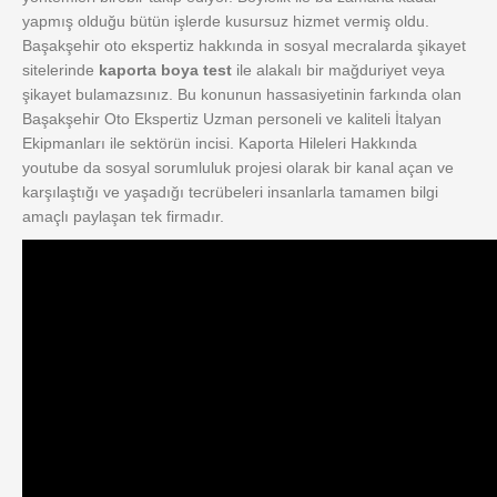
yapmış olduğu bütün işlerde kusursuz hizmet vermiş oldu.
Başakşehir oto ekspertiz hakkında in sosyal mecralarda şikayet
sitelerinde
kaporta boya test
ile alakalı bir mağduriyet veya
şikayet bulamazsınız. Bu konunun hassasiyetinin farkında olan
Başakşehir Oto Ekspertiz Uzman personeli ve kaliteli İtalyan
Ekipmanları ile sektörün incisi. Kaporta Hileleri Hakkında
youtube da sosyal sorumluluk projesi olarak bir kanal açan ve
karşılaştığı ve yaşadığı tecrübeleri insanlarla tamamen bilgi
amaçlı paylaşan tek firmadır.