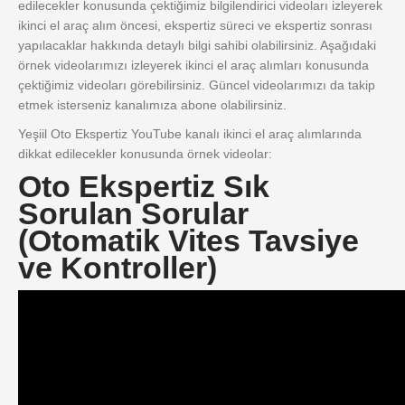
edilecekler konusunda çektiğimiz bilgilendirici videoları izleyerek
ikinci el araç alım öncesi, ekspertiz süreci ve ekspertiz sonrası
yapılacaklar hakkında detaylı bilgi sahibi olabilirsiniz. Aşağıdaki
örnek videolarımızı izleyerek ikinci el araç alımları konusunda
çektiğimiz videoları görebilirsiniz. Güncel videolarımızı da takip
etmek isterseniz kanalımıza abone olabilirsiniz.
Yeşiil Oto Ekspertiz YouTube kanalı ikinci el araç alımlarında
dikkat edilecekler konusunda örnek videolar:
Oto Ekspertiz Sık
Sorulan Sorular
(Otomatik Vites Tavsiye
ve Kontroller)