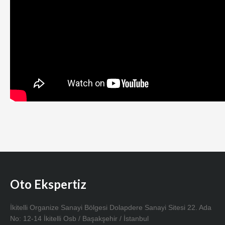
Oto Ekspertiz
İkitelli Organize Sanayi Bölgesi Dolapdere Sanayi Sitesi 22. Ada
No: 12-14 İkitelli Osb / Başakşehir / İstanbul