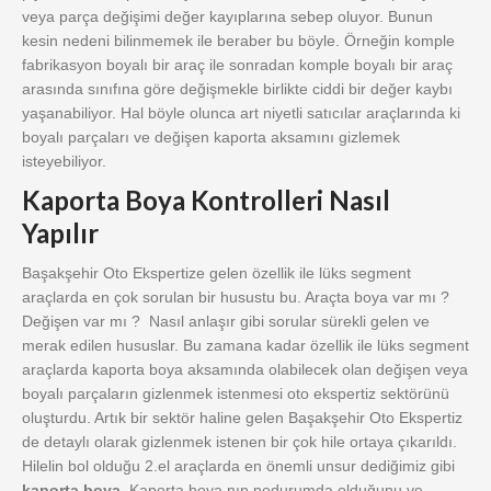
veya parça değişimi değer kayıplarına sebep oluyor. Bunun
kesin nedeni bilinmemek ile beraber bu böyle. Örneğin komple
fabrikasyon boyalı bir araç ile sonradan komple boyalı bir araç
arasında sınıfına göre değişmekle birlikte ciddi bir değer kaybı
yaşanabiliyor. Hal böyle olunca art niyetli satıcılar araçlarında ki
boyalı parçaları ve değişen kaporta aksamını gizlemek
isteyebiliyor.
Kaporta Boya Kontrolleri Nasıl
Yapılır
Başakşehir Oto Ekspertize gelen özellik ile lüks segment
araçlarda en çok sorulan bir husustu bu. Araçta boya var mı ?
Değişen var mı ? Nasıl anlaşır gibi sorular sürekli gelen ve
merak edilen hususlar. Bu zamana kadar özellik ile lüks segment
araçlarda kaporta boya aksamında olabilecek olan değişen veya
boyalı parçaların gizlenmek istenmesi oto ekspertiz sektörünü
oluşturdu. Artık bir sektör haline gelen Başakşehir
Oto Ekspertiz
de detaylı olarak gizlenmek istenen bir çok hile ortaya çıkarıldı.
Hilelin bol olduğu 2.el araçlarda en önemli unsur dediğimiz gibi
kaporta boya
. Kaporta boya nın nedurumda olduğunu ve