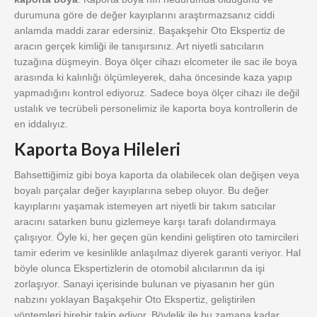
durumuna göre de değer kayıplarını araştırmazsanız ciddi
anlamda maddi zarar edersiniz. Başakşehir Oto Ekspertiz de
aracın gerçek kimliği ile tanışırsınız. Art niyetli satıcıların
tuzağına düşmeyin. Boya ölçer cihazı elcometer ile sac ile boya
arasında ki kalınlığı ölçümleyerek, daha öncesinde kaza yapıp
yapmadığını kontrol ediyoruz. Sadece boya ölçer cihazı ile değil
ustalık ve tecrübeli personelimiz ile kaporta boya kontrollerin de
en iddalıyız.
Kaporta Boya Hileleri
Bahsettiğimiz gibi boya kaporta da olabilecek olan değişen veya
boyalı parçalar değer kayıplarına sebep oluyor. Bu değer
kayıplarını yaşamak istemeyen art niyetli bir takım satıcılar
aracını satarken bunu gizlemeye karşı tarafı dolandırmaya
çalışıyor. Öyle ki, her geçen gün kendini geliştiren oto tamircileri
tamir ederim ve kesinlikle anlaşılmaz diyerek garanti veriyor. Hal
böyle olunca Ekspertizlerin de otomobil alıcılarının da işi
zorlaşıyor. Sanayi içerisinde bulunan ve piyasanın her gün
nabzını yoklayan Başakşehir Oto Ekspertiz, geliştirilen
yöntemleri birebir takip ediyor. Böylelik ile bu zamana kadar