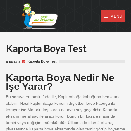
MENU
Kaporta Boya Test
anasayfa
Kaporta Boya Test
Kaporta Boya Nedir Ne
İşe Yarar?
Bu soruya en basit ifade ile, Kaplumbağa kabuğuna benzetme
olabilir. Nasıl kaplumbağa kendini dış etkenlerde kabuğu ile
koruyor ise Motorlu taşıtlarda da aynı şey geçerlidir. Kaporta
aksamı metal sac ile aracı korur. Bunun bir kaza esnasında
tamiri veya değişimi mümkündür. Ülkemizde olan 2.el araç
piyasasında kaparta boya aksamında olan tamir görüp boyanma