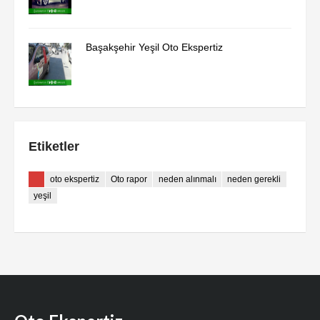
Başakşehir Yeşil Oto Ekspertiz
Etiketler
oto ekspertiz
Oto rapor
neden alınmalı
neden gerekli
yeşil