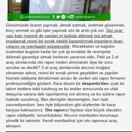
Günümüzde ticaret yapmak, almak satmak, üretmek güvenmek, 
borç vermek vs gibi işler yapmak söz ile artık çok zor. 
Söz uçar 
yazı kalır mantığı ile yapılan işi kağıda dökmek not almak 
imzalamak resmi bir evrak niteliği kazandırmak insanların ticari 
çıkarını ve menfaatini gözetecektir
. Mürekkebin ve kağıdın 
icadından bugüne kadar bir çok işi evraklar ile resmiyete 
dökmek garantiye almak herkesin yararına oldu. Peki ya 2.el 
araç alımlarında oto rapor neden alınmalıdır diye bir soru 
sorulsa ne derdik? 2.el araç alımlarında alıcının mağdur 
olmaması adına, resmi bir evrak yerine geçebilen ve yapılan 
hizmeti ciddiyete döndürmek amacı ile verilen oto rapor firmanın 
profesyonelliğini gösterir. Kara düzen bir 
ekspertiz'den
 uzak bir 
takım testlere tabii tutulmuş ve bu testler sonucunda en ufak 
detayına varana dek raporlanmış not alınmış ve bu sizlere rapor 
halinde sunulmuş. Ben demiştim dememiştim, ben öyle 
zannediyordum, ben öyle biliyordum gibi söylemler ile karşı 
karşıya kalmazsınız. 
Oto rapor
un faydası size büyük olacaktır, 
r
apor ciddiyettir, sorumluluktur. Alıcının menfaatini korumaya 
yönelik bir adımdır. Kendi menfaatiniz için oto raporsuz araç 
almayın. 