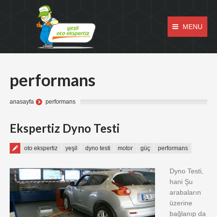
MENU
performans
anasayfa
performans
Ekspertiz Dyno Testi
oto ekspertiz
yeşil
dyno testi
motor
güç
performans
Dyno Testi,
hani Şu
arabaların
üzerine
bağlanıp da