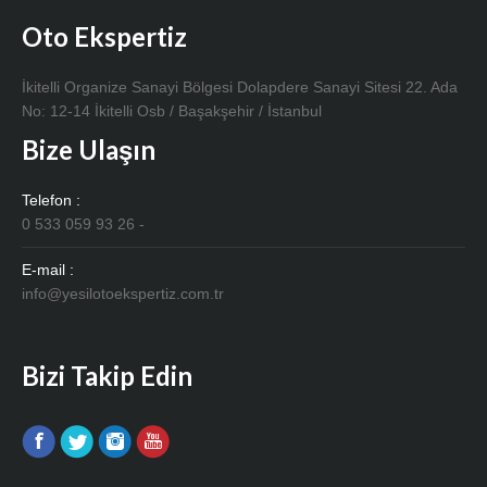
Oto Ekspertiz
İkitelli Organize Sanayi Bölgesi Dolapdere Sanayi Sitesi 22. Ada
No: 12-14 İkitelli Osb / Başakşehir / İstanbul
Bize Ulaşın
Telefon :
0 533 059 93 26 -
E-mail :
info@yesilotoekspertiz.com.tr
Bizi Takip Edin